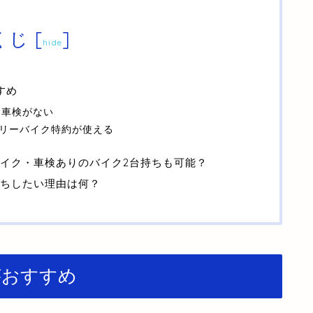
くじ
[
]
hide
すめ
は車検がない
ミリーバイク特約が使える
イク・車検ありのバイク2台持ちも可能？
ちしたい理由は何？
がおすすめ