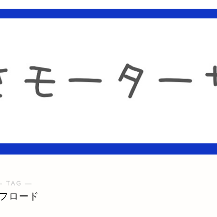
― TAG ―
フロード